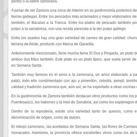
perdiz o la liebre zamorana.
A pesar de ser Zamora una zona de interior en su gastronomía podemos de
tierras gallegas. Entre los pescados más aclamados y mejor elaborados de l
también, el Bacalao a la Tranca. Entre los platos de pescado también p
pulpo a la sanabresa, con una receta parecida a la del pulpo gallego.
Entre los asados hay una gran variedad de carnes de gran calidad: churra
ternera de Aliste, producto con Marca de Garantía.
Anteriormente mencionado, tiene mucha fama El Dos y Pingada, un plato 
ambos dos fritos también. Este plato es un plato típico, que suele servir 
en Semana Santa.
También muy famoso es el arroz a la zamorana, un arroz elaborado a part
pata), todo ello condimentado con ajo y pimentón, cebolla, perejil, tomill
calidad y tradición zamorana que, aún así, se ha exportado a otras cocinas 
En la gastronomía de Zamora también destacan otros productos como los p
Fuentesaúco, los habones y la miel de Sanabria, así como los espárragos 
Dentro de la repostería, existe una variedad tanto de quesos, como e
denominación de origen, como de dulces.
El rebojo zamorano, las aceitadas de Semana Santa, las flores de Carnava
monacales. Asimismo, la provincia ofrece excelentes vinos como los de 