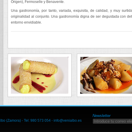
Origen), Fermoselle y Benavente.
Una gastronomía, por tanto, variada, exquisita, de calidad, y muy surt
originalidad al conjunto. Una gastronomía digna de ser degustada con d
entorno envidiable.
Newsletter
lbo (Zamora) - Tel: 980 573 054 -
info@venialbo.es