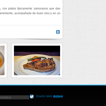
ida, con platos típicamente zamoranos que dan
etenimiento, acompañada de buen vino y en un
Diseño Web