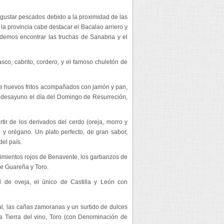
gustar pescados debido a la proximidad de las
a provincia cabe destacar el Bacalao arriero y
odemos encontrar las truchas de Sanabria y el
sco, cabrito, cordero, y el famoso chuletón de
de huevos fritos acompañados con jamón y pan,
de desayuno el día del Domingo de Resurreción,
ir de los derivados del cerdo (oreja, morro y
o y orégano. Un plato perfecto, de gran sabor,
del país.
imientos rojos de Benavente, los garbanzos de
de Guareña y Toro.
l de oveja, el único de Castilla y León con
l, las cañas zamoranas y un surtido de dulces
la Tierra del vino, Toro (con Denominación de