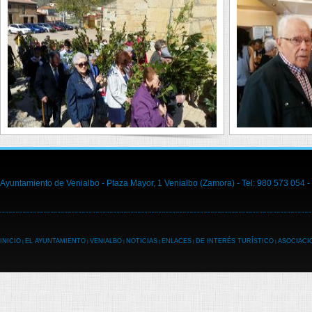
Ayuntamiento de Venialbo - Plaza Mayor, 1 Venialbo (Zamora) - Tel: 980 573 054 -
INICIO
EL AYUNTAMIENTO
VENIALBO
NOTICIAS
ENLACES
DE INTERÉS TURÍSTICO
ASOCIACI
|
|
|
|
|
|