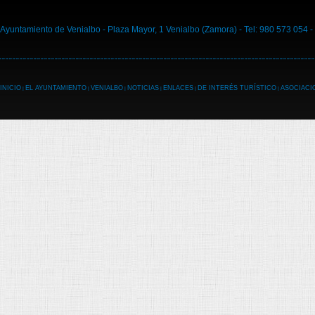
Ayuntamiento de Venialbo - Plaza Mayor, 1 Venialbo (Zamora) - Tel: 980 573 054 -
INICIO
EL AYUNTAMIENTO
VENIALBO
NOTICIAS
ENLACES
DE INTERÉS TURÍSTICO
ASOCIACI
|
|
|
|
|
|