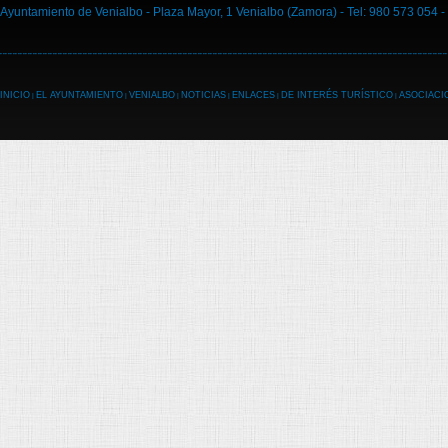
Ayuntamiento de Venialbo - Plaza Mayor, 1 Venialbo (Zamora) - Tel: 980 573 054 -
INICIO
EL AYUNTAMIENTO
VENIALBO
NOTICIAS
ENLACES
DE INTERÉS TURÍSTICO
ASOCIACI
|
|
|
|
|
|