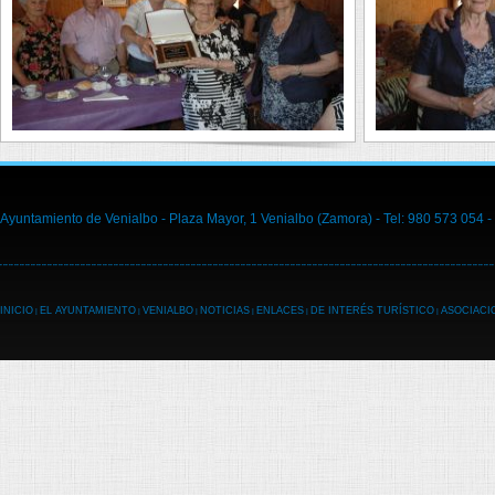
Ayuntamiento de Venialbo - Plaza Mayor, 1 Venialbo (Zamora) - Tel: 980 573 054 -
INICIO
EL AYUNTAMIENTO
VENIALBO
NOTICIAS
ENLACES
DE INTERÉS TURÍSTICO
ASOCIACI
|
|
|
|
|
|