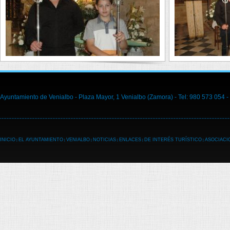
Ayuntamiento de Venialbo - Plaza Mayor, 1 Venialbo (Zamora) - Tel: 980 573 054 -
INICIO
EL AYUNTAMIENTO
VENIALBO
NOTICIAS
ENLACES
DE INTERÉS TURÍSTICO
ASOCIACI
|
|
|
|
|
|