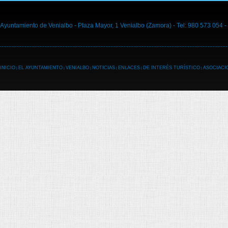
Ayuntamiento de Venialbo - Plaza Mayor, 1 Venialbo (Zamora) - Tel: 980 573 054 -
INICIO
EL AYUNTAMIENTO
VENIALBO
NOTICIAS
ENLACES
DE INTERÉS TURÍSTICO
ASOCIACI
|
|
|
|
|
|