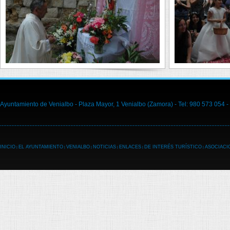
Ayuntamiento de Venialbo - Plaza Mayor, 1 Venialbo (Zamora) - Tel: 980 573 054 -
INICIO
EL AYUNTAMIENTO
VENIALBO
NOTICIAS
ENLACES
DE INTERÉS TURÍSTICO
ASOCIACI
|
|
|
|
|
|