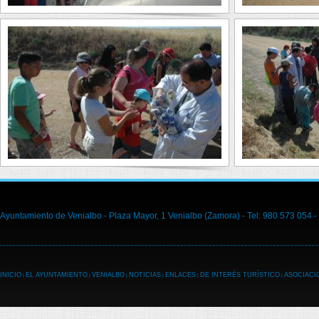
Ayuntamiento de Venialbo - Plaza Mayor, 1 Venialbo (Zamora) - Tel: 980 573 054 -
INICIO
EL AYUNTAMIENTO
VENIALBO
NOTICIAS
ENLACES
DE INTERÉS TURÍSTICO
ASOCIACI
|
|
|
|
|
|