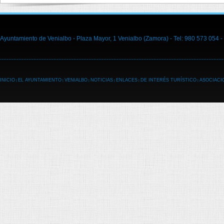
Ayuntamiento de Venialbo - Plaza Mayor, 1 Venialbo (Zamora) - Tel: 980 573 054 -
INICIO
EL AYUNTAMIENTO
VENIALBO
NOTICIAS
ENLACES
DE INTERÉS TURÍSTICO
ASOCIACI
|
|
|
|
|
|